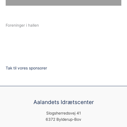
Gå
Aalandet IC
til
Menu
Halsamarbejdet i Aabenraa
indholdet
Foreninger i hallen
Tak til vores sponsorer
Aalandets Idrætscenter
Slogsherredsvej 41
6372 Bylderup-Bov